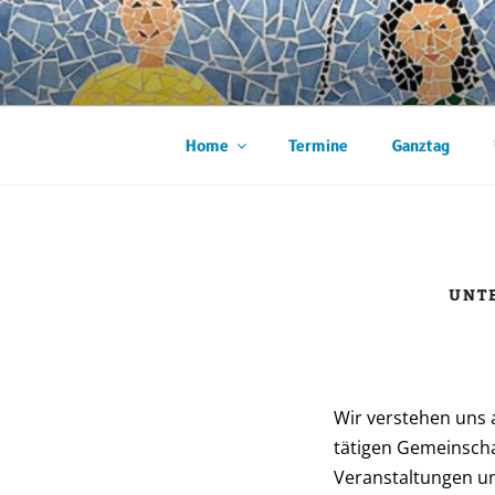
Zum
Inhalt
WIESBACH
springen
Home
Termine
Ganztag
UNT
Wir verstehen uns 
tätigen Gemeinsch
Veranstaltungen un