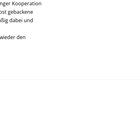
 enger Kooperation
lbst gebackene
äßig dabei und
 wieder den