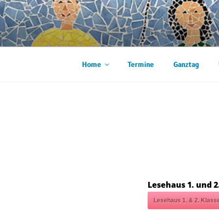
Zum
Inhalt
WIESBACH
springen
Home
Termine
Ganztag
Lesehaus 1. und 2
Lesehaus 1. & 2. Klass